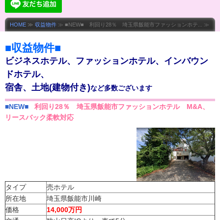
HOME
≫
収益物件
≫ ■NEW■ 利回り28％ 埼玉県飯能市ファッションホテ... ≫
■収益物件■
ビジネスホテル、ファッションホテル、インバウン
ドホテル、
宿舎、土地(建物付き)
など多数ございます
■NEW■
利回り28％ 埼玉県飯能市ファッションホテル M&A、
リースバック柔軟対応
タイプ
売ホテル
所在地
埼玉県飯能市川崎
価格
14,000万円