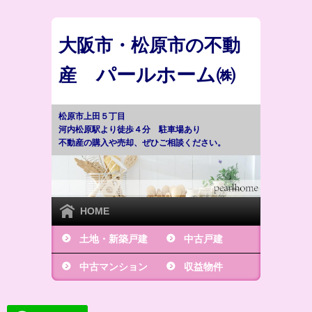
大阪市・松原市の不動
パールホーム㈱
産
松原市上田５丁目
河内松原駅より徒歩４分 駐車場あり
不動産の購入や売却、ぜひご相談ください。
HOME
土地・新築戸建
中古戸建
中古マンション
収益物件