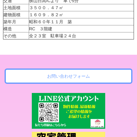
交通
狭山日高ICより 車で5分
土地面積
３５００．４７㎡
建物面積
１６０９．８２㎡
築年月
昭和６０年１１月 築
構造
RC ３階建
その他
全２３室 駐車場２４台
お問い合わせフォーム