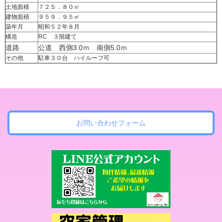
土地面積
７２５．８０㎡
建物面積
９５９．９５㎡
築年月
昭和５２年８月
構造
RC ３階建て
道路
公道 西側3.0ｍ 南側5.0ｍ
その他
駐車３０台 ハイルーフ可
お問い合わせフォーム