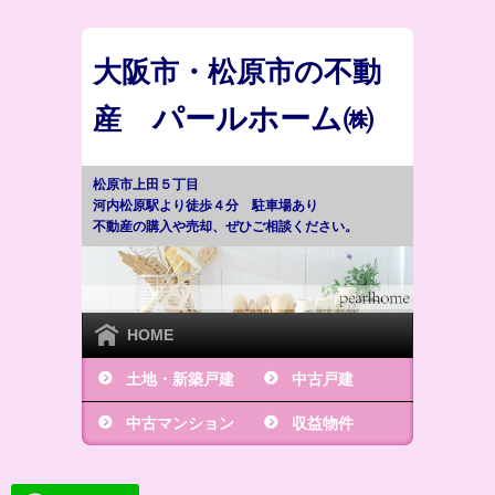
大阪市・松原市の不動
パールホーム㈱
産
松原市上田５丁目
河内松原駅より徒歩４分 駐車場あり
不動産の購入や売却、ぜひご相談ください。
HOME
土地・新築戸建
中古戸建
中古マンション
収益物件