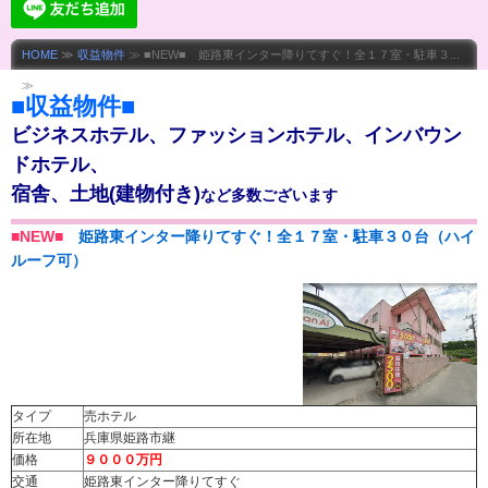
HOME
≫
収益物件
≫ ■NEW■ 姫路東インター降りてすぐ！全１７室・駐車３...
≫
■収益物件■
ビジネスホテル、ファッションホテル、インバウン
ドホテル、
宿舎、土地(建物付き)
など多数ございます
■NEW■
姫路
東
インター降りてすぐ！全１７室・駐車３０台（ハイ
ルーフ可）
タイプ
売ホテル
所在地
兵庫県姫路市継
価格
９０００万円
交通
姫路東インター降りてすぐ